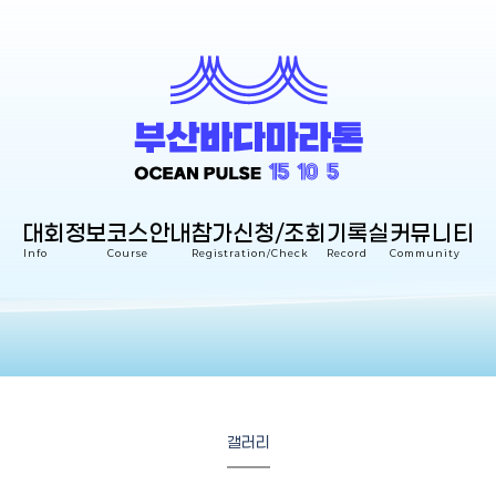
대회정보
코스안내
참가신청/조회
기록실
커뮤니티
Info
Course
Registration/Check
Record
Community
갤러리