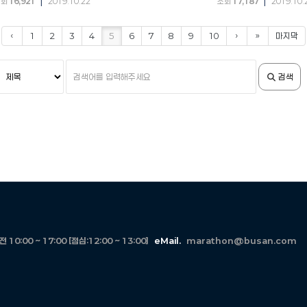
|
|
조회
16,921
2019.10.22
조회
17,187
2019.10.
‹
1
2
3
4
5
6
7
8
9
10
›
»
마지막
검
검
검색
색
색
조
어
건
입
력
10:00 ~ 17:00 [점심:12:00 ~ 13:00]
eMail.
marathon@busan.com