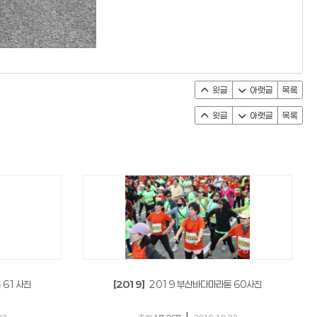
윗글
아랫글
목록
윗글
아랫글
목록
 61사진
[2019]
2019 부산바다마라톤 60사진