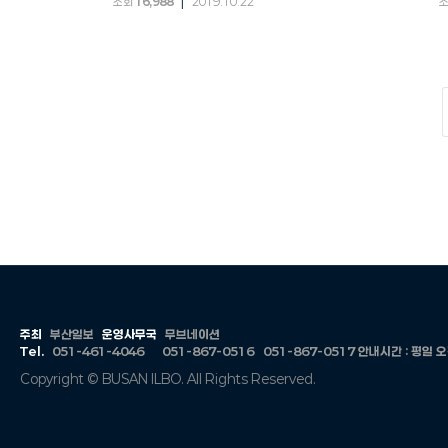
|
조회
16,988
2019.10.22
주최
부산일보
운영사무국
무브네이션
Tel.
051-461-4046
051-867-0516
051-867-0517
안내시간 : 평일 오전 
Copyright © BUSAN ILBO. All Rights Reserved.