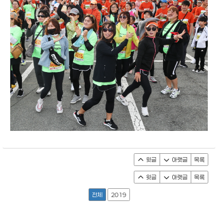
윗글
아랫글
목록
윗글
아랫글
목록
전체
2019