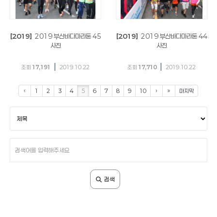
[2019]
2019 부산바다마라톤 45
[2019]
2019 부산바다마라톤 44
사진
사진
|
|
조회
17,191
2019.10.22
조회
17,710
2019.10.22
‹
1
2
3
4
5
6
7
8
9
10
›
»
마지막
검
색
조
건
검
색
어
입
검색
력