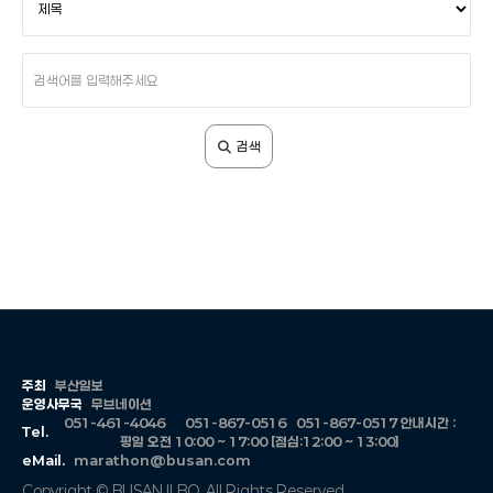
색
조
건
검
색
어
입
검색
력
주최
부산일보
운영사무국
무브네이션
051-461-4046
051-867-0516
051-867-0517
안내시간 :
Tel.
평일 오전 10:00 ~ 17:00 [점심:12:00 ~ 13:00]
eMail.
marathon@busan.com
Copyright © BUSAN ILBO. All Rights Reserved.