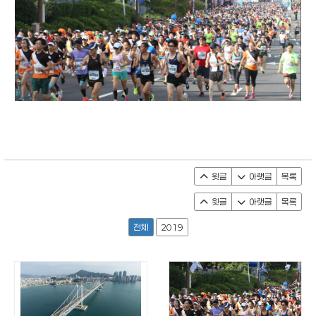
윗글
아랫글
목록
윗글
아랫글
목록
전체
2019