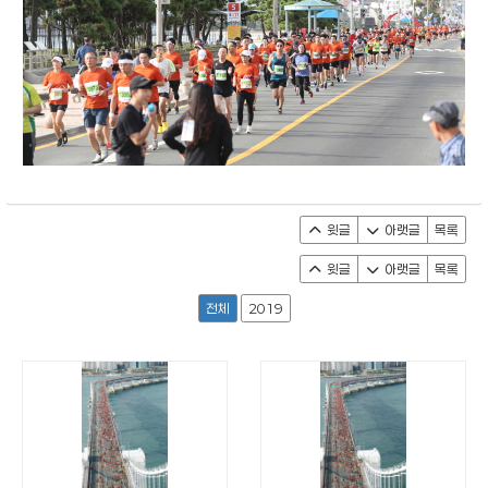
윗글
아랫글
목록
윗글
아랫글
목록
전체
2019