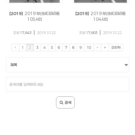
[2019]
2019 부산바다마라톤
[2019]
2019 부산바다마라톤
105사진
104사진
|
|
조회
17,643
2019.10.22
조회
17,603
2019.10.22
‹
1
2
3
4
5
6
7
8
9
10
›
»
마지막
검
색
조
건
검
색
어
입
검색
력