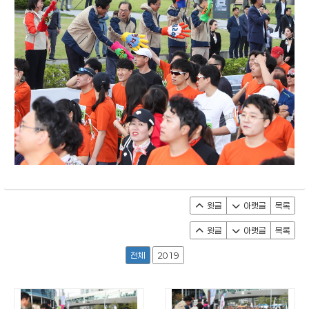
윗글
아랫글
목록
윗글
아랫글
목록
전체
2019