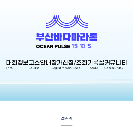
대회정보
코스안내
참가신청/조회
기록실
커뮤니티
Info
Course
Registration/Check
Record
Community
갤러리