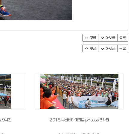
윗글
아랫글
목록
윗글
아랫글
목록
s 9사진
2018 부산바다마라톤 photos 8사진
|