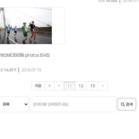
|
조회
14,924
2018.07.
 부산바다마라톤 photos 8사진
|
조회
14,917
2018.07.19
처음
«
‹
11
12
13
›
검
검
검색
색
색
조
어
건
입
력