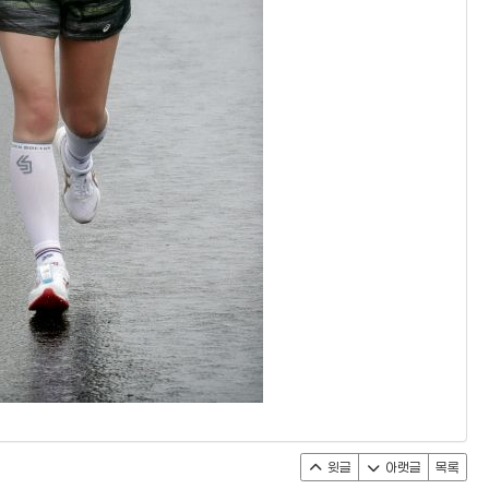
윗글
아랫글
목록