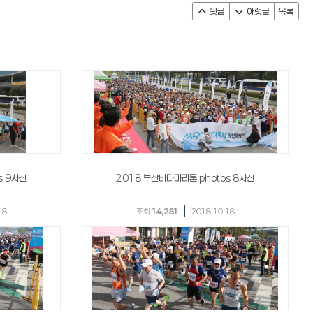
윗글
아랫글
목록
s 9사진
2018 부산바다마라톤 photos 8사진
|
18
조회
14,281
2018.10.18