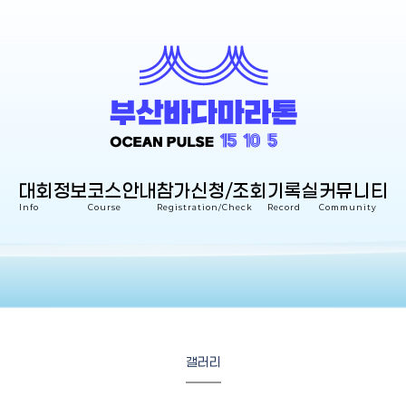
대회정보
코스안내
참가신청/조회
기록실
커뮤니티
Info
Course
Registration/Check
Record
Community
갤러리