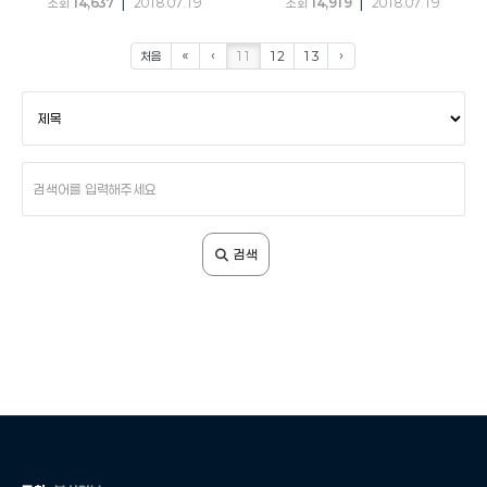
|
|
조회
14,637
2018.07.19
조회
14,919
2018.07.19
처음
«
‹
11
12
13
›
검
색
조
건
검
색
어
입
검색
력