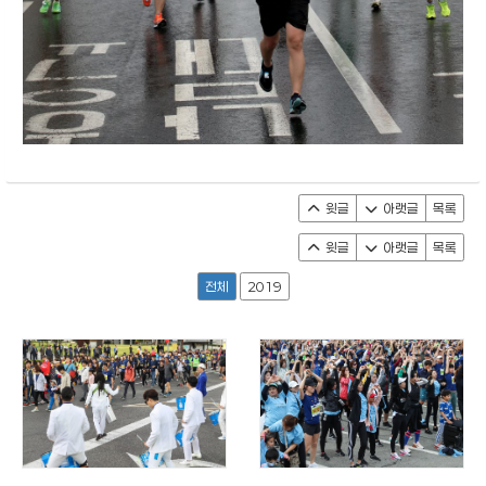
윗글
아랫글
목록
윗글
아랫글
목록
전체
2019