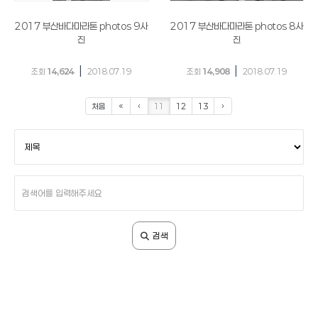
2017 부산바다마라톤 photos 9사
2017 부산바다마라톤 photos 8사
진
진
|
|
조회
14,624
2018.07.19
조회
14,908
2018.07.19
처음
«
‹
11
12
13
›
검
색
조
건
검
색
어
입
검색
력