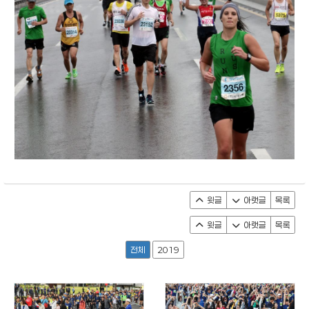
윗글
아랫글
목록
윗글
아랫글
목록
전체
2019