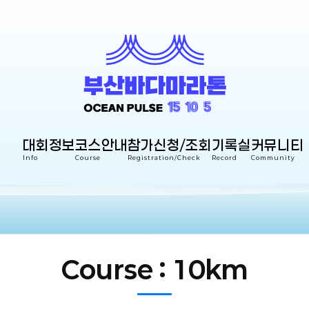
대회정보
코스안내
참가신청/조회
기록실
커뮤니티
Info
Course
Registration/Check
Record
Community
Course : 10km