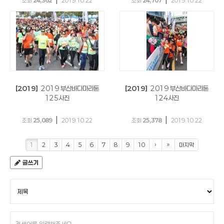
조회
24,362
2019.10.22
조회
24,707
2019.10.22
[2019]
2019 부산바다마라톤
[2019]
2019 부산바다마라톤
125사진
124사진
|
|
조회
25,089
2019.10.22
조회
25,378
2019.10.22
1
2
3
4
5
6
7
8
9
10
›
»
마지막
글쓰기
검
색
조
건
검