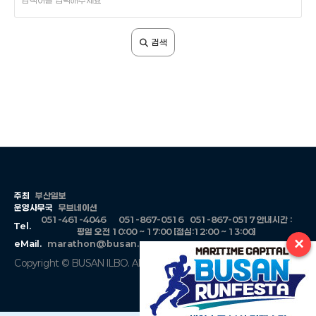
색
어
입
검색
력
주최
부산일보
운영사무국
무브네이션
051-461-4046
051-867-0516
051-867-0517
안내시간 :
Tel.
평일 오전 10:00 ~ 17:00 [점심:12:00 ~ 13:00]
×
eMail.
marathon@busan.com
Copyright © BUSAN ILBO. All Rights Reserved.