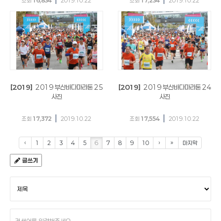
조회
16,834
2019.10.22
조회
17,234
2019.10.22
[2019]
2019 부산바다마라톤 25
[2019]
2019 부산바다마라톤 24
사진
사진
|
|
조회
17,372
2019.10.22
조회
17,554
2019.10.22
‹
1
2
3
4
5
6
7
8
9
10
›
»
마지막
글쓰기
검
색
조
건
검