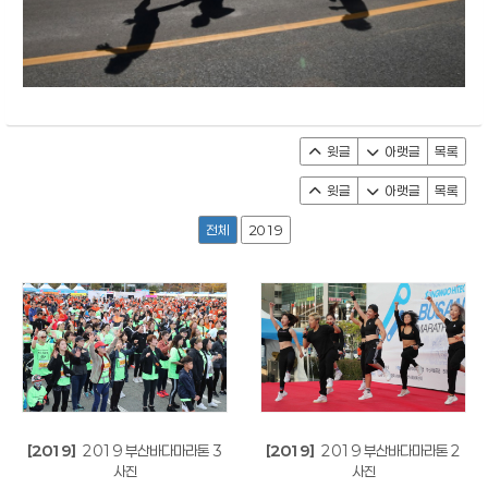
윗글
아랫글
목록
윗글
아랫글
목록
전체
2019
[2019]
2019 부산바다마라톤 3
[2019]
2019 부산바다마라톤 2
사진
사진