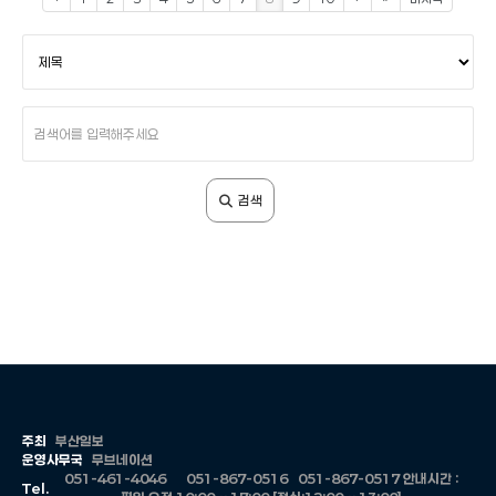
검
색
조
건
검
색
어
입
검색
력
주최
부산일보
운영사무국
무브네이션
051-461-4046
051-867-0516
051-867-0517
안내시간 :
Tel.