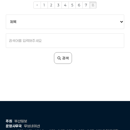
‹
1
2
3
4
5
6
7
8
검
색
조
건
검
색
어
입
검색
력
주최
부산일보
운영사무국
무브네이션