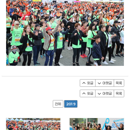
윗글
아랫글
목록
윗글
아랫글
목록
전체
2019