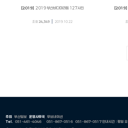
[2019]
2019 부산바다마라톤 127사진
[2019]
|
조회
24,349
2019.10.22
주최
부산일보
운영사무국
무브네이션
Tel.
051-461-4046
051-867-0516
051-867-0517
안내시간 : 평일 오전 