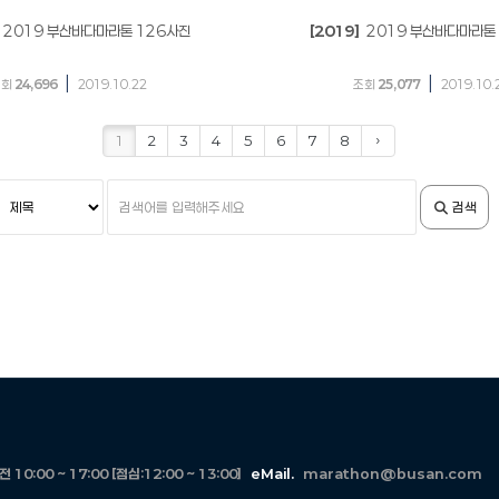
2019 부산바다마라톤 126사진
[2019]
2019 부산바다마라톤
|
|
조회
24,696
2019.10.22
조회
25,077
2019.10.
1
2
3
4
5
6
7
8
›
검
검
검색
색
색
조
어
건
입
력
10:00 ~ 17:00 [점심:12:00 ~ 13:00]
eMail.
marathon@busan.com