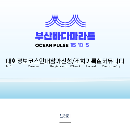
대회정보
코스안내
참가신청/조회
기록실
커뮤니티
Info
Course
Registration/Check
Record
Community
갤러리