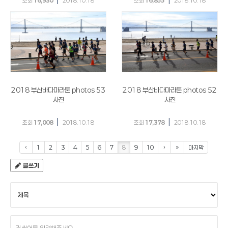
조회
16,930
2018.10.18
조회
16,855
2018.10.18
2018 부산바다마라톤 photos 53
2018 부산바다마라톤 photos 52
사진
사진
|
|
조회
17,008
2018.10.18
조회
17,378
2018.10.18
‹
1
2
3
4
5
6
7
8
9
10
›
»
마지막
글쓰기
검
색
조
건
검