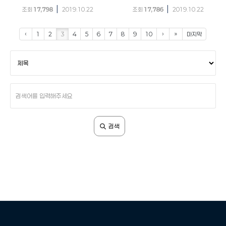
|
|
조회
17,798
2019.10.22
조회
17,786
2019.10.22
‹
1
2
3
4
5
6
7
8
9
10
›
»
마지막
검
색
조
건
검
색
어
입
검색
력