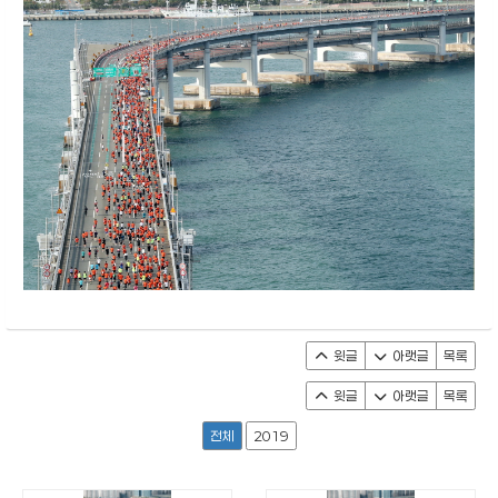
윗글
아랫글
목록
윗글
아랫글
목록
전체
2019