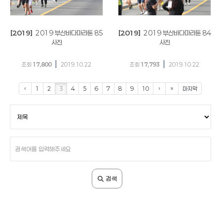
[2019]
2019 부산바다마라톤 85
[2019]
2019 부산바다마라톤 84
사진
사진
|
|
조회
17,800
2019.10.22
조회
17,793
2019.10.22
‹
1
2
3
4
5
6
7
8
9
10
›
»
마지막
검
색
조
건
검
색
어
입
검색
력