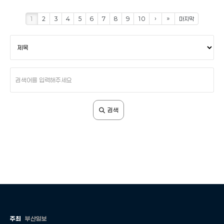
1
2
3
4
5
6
7
8
9
10
›
»
마지막
검
색
조
건
검
색
어
입
검색
력
주최
부산일보